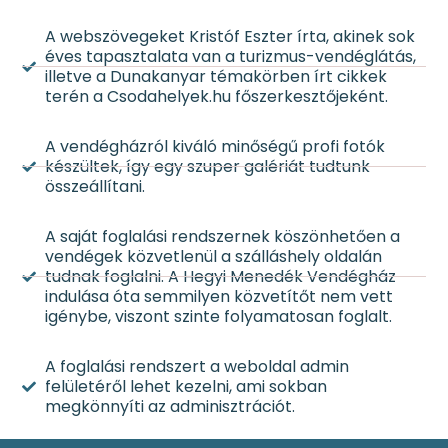
A webszövegeket Kristóf Eszter írta, akinek sok
éves tapasztalata van a turizmus-vendéglátás,
illetve a Dunakanyar témakörben írt cikkek
terén a Csodahelyek.hu főszerkesztőjeként.
A vendégházról kiváló minőségű profi fotók
készültek, így egy szuper galériát tudtunk
összeállítani.
A saját foglalási rendszernek köszönhetően a
vendégek közvetlenül a szálláshely oldalán
tudnak foglalni. A Hegyi Menedék Vendégház
indulása óta semmilyen közvetítőt nem vett
igénybe, viszont szinte folyamatosan foglalt.
A foglalási rendszert a weboldal admin
felületéről lehet kezelni, ami sokban
megkönnyíti az adminisztrációt.