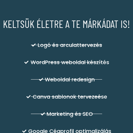
KELTSÜK ÉLETRE A TE MÁRKÁDAT IS!
Logó és arculattervezés
WordPress weboldal készítés
Weboldal redesign
Canva sablonok tervezeése
Marketing és SEO
Google Cégprofil optimalizálás