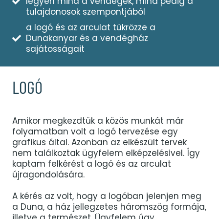
legyen mind a vendégek, mind pedig a
tulajdonosok szempontjából
a logó és az arculat tükrözze a
Dunakanyar és a vendégház
sajátosságait
LOGÓ
Amikor megkezdtük a közös munkát már
folyamatban volt a logó tervezése egy
grafikus által. Azonban az elkészült tervek
nem találkoztak ügyfelem elképzelésivel. Így
kaptam felkérést a logó és az arculat
újragondolására.
A kérés az volt, hogy a logóban jelenjen meg
a Duna, a ház jellegzetes háromszög formája,
illetve a természet. Ügyfelem úgy