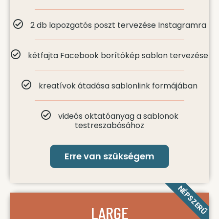
2 db lapozgatós poszt tervezése Instagramra
kétfajta Facebook borítókép sablon tervezése
kreatívok átadása sablonlink formájában
videós oktatóanyag a sablonok
testreszabásához
Erre van szükségem
NÉPSZERŰ
LARGE