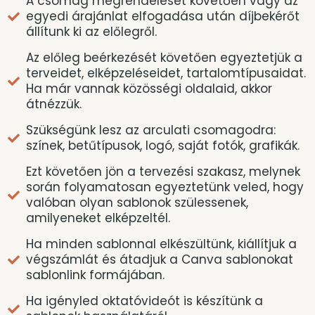
A csomag megrendelését követően vagy az
egyedi árajánlat elfogadása után díjbekérőt
állítunk ki az előlegről.
Az előleg beérkezését követően egyeztetjük a
terveidet, elképzeléseidet, tartalomtípusaidat.
Ha már vannak közösségi oldalaid, akkor
átnézzük.
Szükségünk lesz az arculati csomagodra:
színek, betűtípusok, logó, saját fotók, grafikák.
Ezt követően jön a tervezési szakasz, melynek
során folyamatosan egyeztetünk veled, hogy
valóban olyan sablonok szülessenek,
amilyeneket elképzeltél.
Ha minden sablonnal elkészültünk, kiállítjuk a
végszámlát és átadjuk a Canva sablonokat
sablonlink formájában.
Ha igényled oktatóvideót is készítünk a