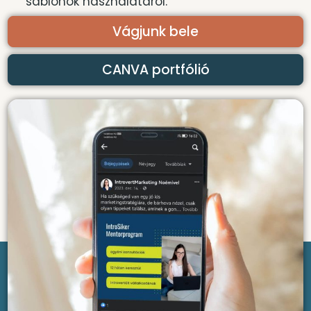
sablonok használatáról.
Vágjunk bele
CANVA portfólió