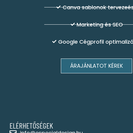
Canva sablonok tervezeé
Marketing és SEO
Google Cégprofil optimaliz
ÁRAJÁNLATOT KÉREK
ELÉRHETŐSÉGEK
info@especialdesign.hu