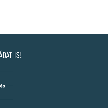
DAT IS!
tés