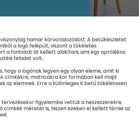
 viszonylag hamar körvonalozódott. A betűkészletet
iből a logó felépült, viszont a tökéletes
 a fontokat át kellett alakítani, ami egy aprólékos
sztési feladat volt.
is, hogy a logónak legyen egy olyan eleme, amit ki
 A címkékre, matricákra kör formában kell majd
nek az elemnek. Erre a különleges K betű tökéletesen
ó tervezésekor figyelembe vettük a neszeszerekre,
 címkék méretét is, hiszen ezeken el kellett férnie az
nek.