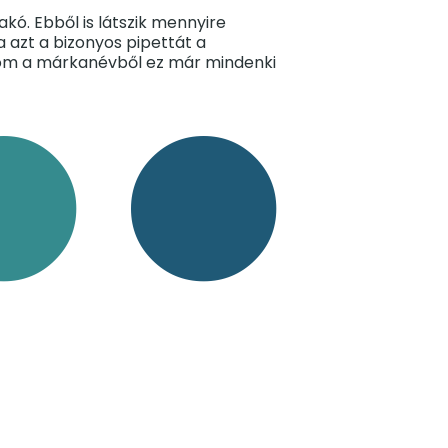
kó. Ebből is látszik mennyire
 azt a bizonyos pipettát a
olom a márkanévből ez már mindenki