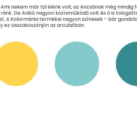
 Ami nekem már túl élénk volt, az Ancsának még mindig fa
ánk. De Anikó nagyon közreműködő volt és ő is tologatta
ítást. A Kolormánia termékei nagyon színesek – bár gond
gy ez visszaköszönjön az arculatban.