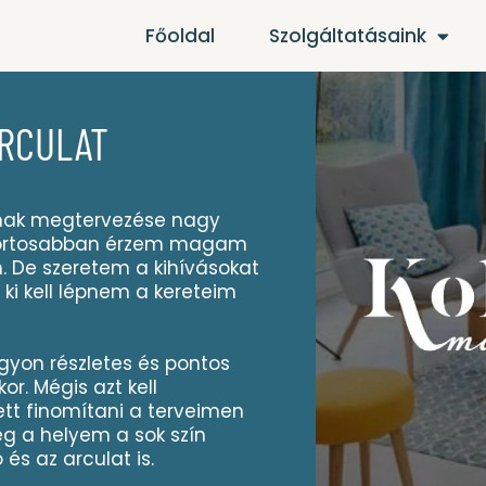
Főoldal
Szolgáltatásaink
ARCULAT
ának megtervezése nagy
mfortosabban érzem magam
. De szeretem a kihívásokat
s ki kell lépnem a kereteim
gyon részletes és pontos
or. Mégis azt kell
tt finomítani a terveimen
g a helyem a sok szín
ó és az arculat is.