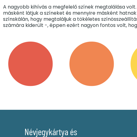
A nagyobb kihívás a megfelelő színek megtalálása volt.
másként látjuk a színeket és mennyire másként hatnak r
színskálán, hogy megtaláljuk a tökéletes színösszeáll
számára kiderült -, éppen ezért nagyon fontos volt, ho
Névjegykártya és