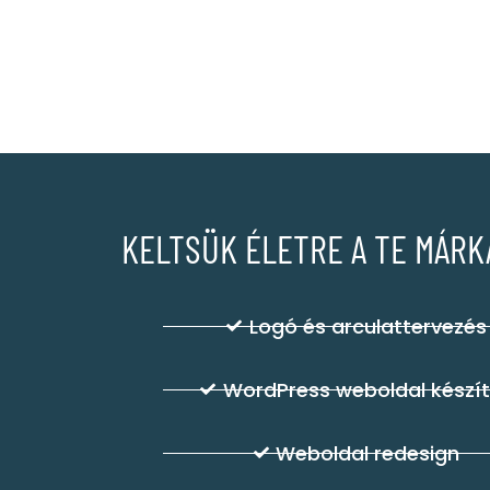
KELTSÜK ÉLETRE A TE MÁRKÁ
Logó és arculattervezés
WordPress weboldal készí
Weboldal redesign