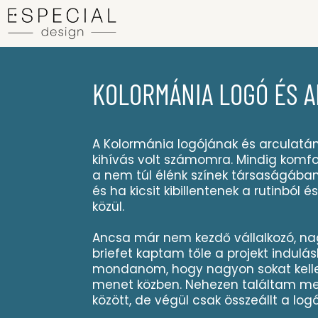
KOLORMÁNIA LOGÓ ÉS 
A Kolormánia logójának és arculat
kihívás volt számomra. Mindig ko
a nem túl élénk színek társaságában
és ha kicsit kibillentenek a rutinból é
közül.
Ancsa már nem kezdő vállalkozó, na
briefet kaptam tőle a projekt indulásk
mondanom, hogy nagyon sokat kelle
menet közben. Nehezen találtam me
között, de végül csak összeállt a log