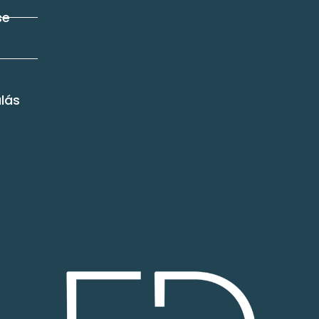
se
álás