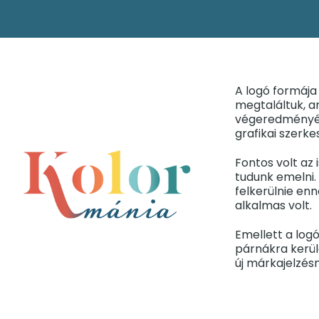
A logó formája
megtaláltuk, am
végeredményért
grafikai szerke
Fontos volt az 
tudunk emelni.
felkerülnie en
alkalmas volt.
Emellett a log
párnákra kerülő
új márkajelzés