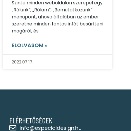
Szinte minden weboldalon szerepel egy
„Rólunk”, „Rólam”, „Bemutatkozunk”
menüpont, ahova általában az ember
szeretne minden fontos infót besűríteni
magáról, és
ELOLVASOM »
2022.07.17.
ELÉRHETŐSÉGEK
info@especialdesign.hu