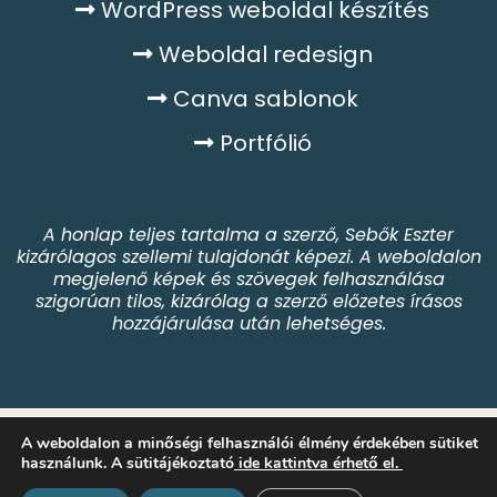
WordPress weboldal készítés
Weboldal redesign
Canva sablonok
Portfólió
A honlap teljes tartalma a szerző, Sebők Eszter
kizárólagos szellemi tulajdonát képezi. A weboldalon
megjelenő képek és szövegek felhasználása
szigorúan tilos, kizárólag a szerző előzetes írásos
hozzájárulása után lehetséges.
Adatkezelési tájékoztató
Impresszum
A weboldalon a minőségi felhasználói élmény érdekében sütiket
Sütitájékoztató
használunk. A sütitájékoztató
ide kattintva érhető el.
Especial Design 2026 | Minden jog fenntartva