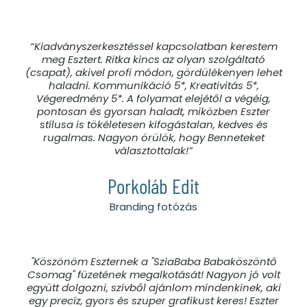
“Kiadványszerkesztéssel kapcsolatban kerestem
meg Esztert. Ritka kincs az olyan szolgáltató
(csapat), akivel profi módon, gördülékenyen lehet
haladni. Kommunikáció 5*, Kreativitás 5*,
Végeredmény 5*. A folyamat elejétől a végéig,
pontosan és gyorsan haladt, miközben Eszter
stílusa is tökéletesen kifogástalan, kedves és
rugalmas. Nagyon örülök, hogy Benneteket
választottalak!”
Porkoláb Edit
Branding fotózás
"Köszönöm Eszternek a "SziaBaba Babaköszöntő
Csomag" füzetének megalkotását! Nagyon jó volt
együtt dolgozni, szívből ajánlom mindenkinek, aki
egy precíz, gyors és szuper grafikust keres! Eszter