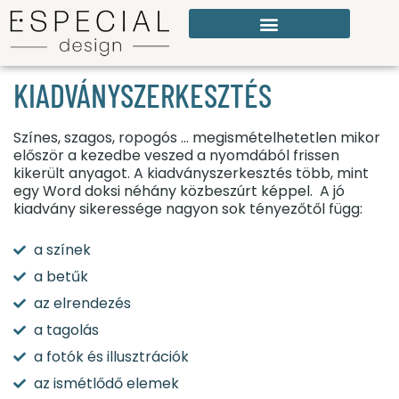
KIADVÁNYSZERKESZTÉS
Színes, szagos, ropogós … megismételhetetlen mikor
először a kezedbe veszed a nyomdából frissen
kikerült anyagot. A kiadványszerkesztés több, mint
egy Word doksi néhány közbeszúrt képpel. A jó
kiadvány sikeressége nagyon sok tényezőtől függ:
a színek
a betűk
az elrendezés
a tagolás
a fotók és illusztrációk
az ismétlődő elemek