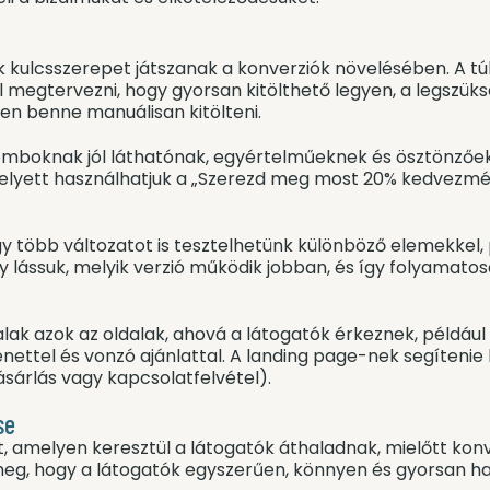
k kulcsszerepet játszanak a konverziók növelésében. A tú
ell megtervezni, hogy gyorsan kitölthető legyen, a legszü
jen benne manuálisan kitölteni.
omboknak jól láthatónak, egyértelműeknek és ösztönzőek
 helyett használhatjuk a „Szerezd meg most 20% kedvezmén
agy több változatot is tesztelhetünk különböző elemekkel,
gy lássuk, melyik verzió működik jobban, és így folyamat
dalak azok az oldalak, ahová a látogatók érkeznek, például 
enettel és vonzó ajánlattal. A landing page-nek segítenie
ásárlás vagy kapcsolatfelvétel).
se
at, amelyen keresztül a látogatók áthaladnak, mielőtt kon
meg, hogy a látogatók egyszerűen, könnyen és gyorsan ha