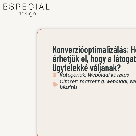
Konverzióoptimalizálás: 
érhetjük el, hogy a látoga
ügyfelekké váljanak?
Kategóriák:
Weboldal készítés
Címkék:
marketing
,
weboldal
,
we
készítés