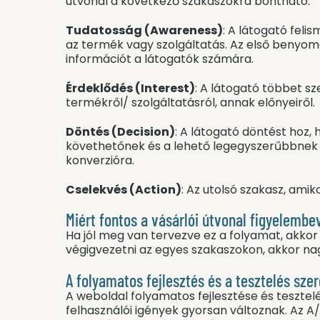
útvonal a következő szakaszokra bontható:
Tudatosság (Awareness)
: A látogató feli
az termék vagy szolgáltatás. Az első benyomá
információt a látogatók számára.
Érdeklődés (Interest)
: A látogató többet sz
termékről/ szolgáltatásról, annak előnyeiről.
Döntés (Decision)
: A látogató döntést hoz
követhetőnek és a lehető legegyszerűbbnek ke
konverzióra.
Cselekvés (Action)
: Az utolsó szakasz, ami
Miért fontos a vásárlói útvonal figyelembe
Ha jól meg van tervezve ez a folyamat, akkor
végigvezetni az egyes szakaszokon, akkor nag
A folyamatos fejlesztés és a tesztelés sze
A weboldal folyamatos fejlesztése és tesztel
felhasználói igények gyorsan változnak. Az 