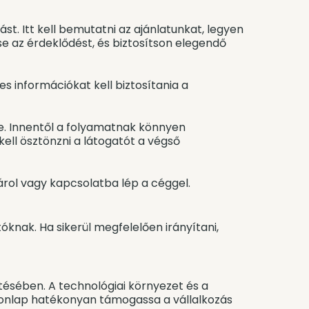
st. Itt kell bemutatni az ajánlatunkat, legyen
se az érdeklődést, és biztosítson elegendő
s információkat kell biztosítania a
ge. Innentől a folyamatnak könnyen
ell ösztönzni a látogatót a végső
sárol vagy kapcsolatba lép a céggel.
knak. Ha sikerül megfelelően irányítani,
tésében. A technológiai környezet és a
 honlap hatékonyan támogassa a vállalkozás