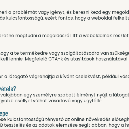
smeri a problémát vagy igényt, és keresni kezd egy megoldá
s kulcsfontosságú, ezért fontos, hogy a weboldal felkelt
eretne megtudni a megoldásról. Itt a weboldalnak részlete
, hogy a te termékedre vagy szolgáltatásodra van szüksé
ll lennie. Megfelelő CTA-k és utasítások használatával k
kor a látogató végrehajtja a kívánt cselekvést, például vá
vétele?
 valójában egy személyre szabott élményt nyújt a látogató
yobb eséllyel válhat vásárlóvá vagy ügyféllé.
repe
ése kulcsfontosságú tényező az online növekedés elősegí
A/B tesztelés és az adatok elemzése segít abban, hogy a