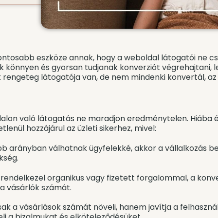
gfontosabb eszköze annak, hogy a weboldal látogatói ne 
ók könnyen és gyorsan tudjanak konverziót végrehajtani, 
k rengeteg látogatója van, de nem mindenki konvertál, az
oldalon való látogatás ne maradjon eredménytelen. Hiába
lenül hozzájárul az üzleti sikerhez, mivel:
bb arányban válhatnak ügyfelekké, akkor a vállalkozás be
kség.
 rendelkezel organikus vagy fizetett forgalommal, a konv
a vásárlók számát.
ak a vásárlások számát növeli, hanem javítja a felhasznál
li a bizalmukat és elköteleződésüket.