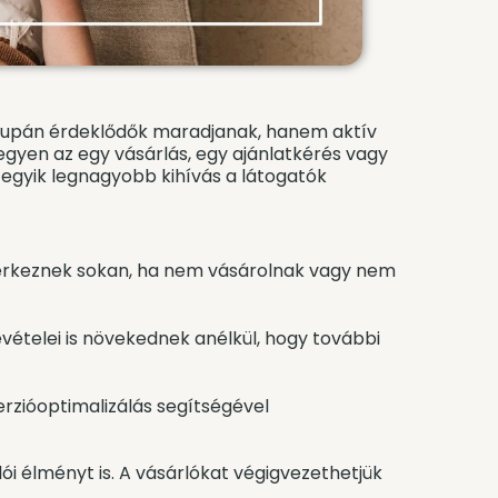
csupán érdeklődők maradjanak, hanem aktív
legyen az egy vásárlás, egy ajánlatkérés vagy
 egyik legnagyobb kihívás a látogatók
 érkeznek sokan, ha nem vásárolnak vagy nem
vételei is növekednek anélkül, hogy további
erzióoptimalizálás segítségével
ói élményt is. A vásárlókat végigvezethetjük