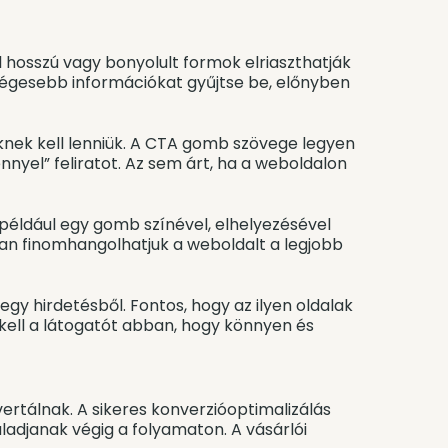
l hosszú vagy bonyolult formok elriaszthatják
kségesebb információkat gyűjtse be, előnyben
nek kell lenniük. A CTA gomb szövege legyen
nyel” feliratot. Az sem árt, ha a weboldalon
 például egy gomb színével, elhelyezésével
osan finomhangolhatjuk a weboldalt a legjobb
egy hirdetésből. Fontos, hogy az ilyen oldalak
 kell a látogatót abban, hogy könnyen és
vertálnak. A sikeres konverzióoptimalizálás
ladjanak végig a folyamaton. A vásárlói