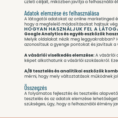
üzleti céljait, miközben javítja a felhasználói
Adatok elemzése és felhasználása
A látogatói adatokat az online marketinged 
hogy a megfelelő módosításokat hajtsuk vég
HOGYAN HASZNÁLJUK FEL A LÁTO
Google Analytics és egyéb eszközök hasz
Melyik oldalakat nézik meg leggyakrabban? H
azonosítsuk a gyenge pontokat és javítsuk a 
A vásárlói viselkedés elemzése:
A vásárlói
képet alkothatunk a vásárlói szokásokról. Ez
A/B tesztelés és analitikai eszközök komb
mérni, hogy mely változtatások működnek job
Összegzés
A folyamatos fejlesztés és tesztelés alapvet
tesztelés és az adatok elemzése lehetőséget 
szükséges, úgy, hogy a felhasználói élmény ja