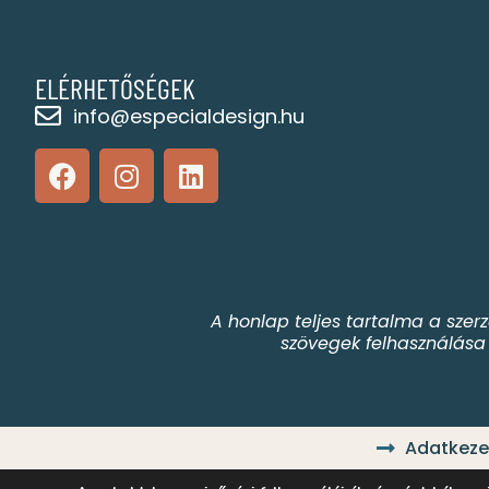
ELÉRHETŐSÉGEK
info@especialdesign.hu
A honlap teljes tartalma a szer
szövegek felhasználása s
Adatkezel