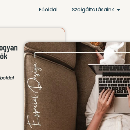
Főoldal
Szolgáltatásaink
Hogyan
tók
boldal