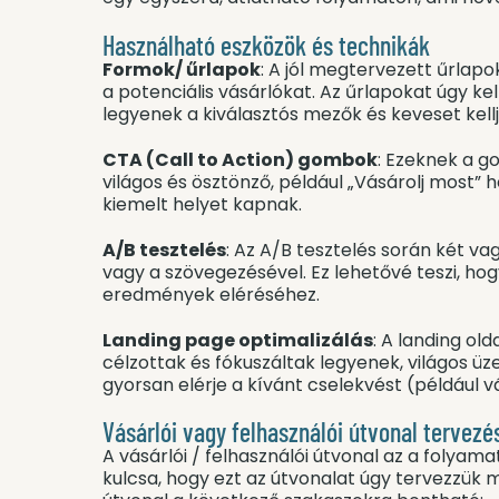
Használható eszközök és technikák
Formok/ űrlapok
: A jól megtervezett űrlapo
a potenciális vásárlókat. Az űrlapokat úgy k
legyenek a kiválasztós mezők és keveset kell
CTA (Call to Action) gombok
: Ezeknek a g
világos és ösztönző, például „Vásárolj most”
kiemelt helyet kapnak.
A/B tesztelés
: Az A/B tesztelés során két v
vagy a szövegezésével. Ez lehetővé teszi, ho
eredmények eléréséhez.
Landing page optimalizálás
: A landing ol
célzottak és fókuszáltak legyenek, világos üz
gyorsan elérje a kívánt cselekvést (például v
Vásárlói vagy felhasználói útvonal tervezé
A vásárlói / felhasználói útvonal az a folyam
kulcsa, hogy ezt az útvonalat úgy tervezzük 