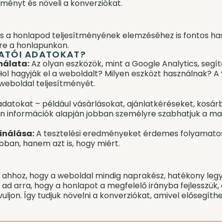
 élményt és növeli a konverziókat.
és a honlapod teljesítményének elemzéséhez is fontos has
re a honlapunkon.
GATÓI ADATOKAT?
nálata:
Az olyan eszközök, mint a Google Analytics, segí
ol hagyják el a weboldalt? Milyen eszközt használnak? A
weboldal teljesítményét.
 adatokat – például vásárlásokat, ajánlatkéréseket, kos
en információk alapján jobban személyre szabhatjuk a mar
inálása:
A tesztelési eredményeket érdemes folyamatos
ban, hanem azt is, hogy miért.
ő ahhoz, hogy a weboldal mindig naprakész, hatékony legy
ad arra, hogy a honlapot a megfelelő irányba fejlesszük,
vuljon. Így tudjuk növelni a konverziókat, amivel elősegít