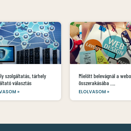
ly szolgáltatás, tárhely
Mielőtt belevágnál a webo
áltató választás
összerakásába ….
VASOM »
ELOLVASOM »