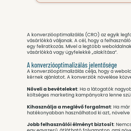
A konverzióoptimalizálás (CRO) az egyik le
vásárlókká váljanak. A cél, hogy a felhasznál
egy feliratkozás. Mivel a legtöbb weboldalna
vásárlókká vagy ügyfelekké „alakítása”.
A konverzióoptimalizálás jelentősége
A konverzióoptimalizálás célja, hogy a web
kérnek ajánlatot. A konverziók növelése közvet
Növeli a bevételeket
: Ha a látogatók nagyo
költséges marketing kampányokra lenne szü
Kihasználja a meglévő forgalmat
: Ha már
hatékonyabban használhatod ki azt, növelve 
Jobb felhasználói élményt biztosít
: Nemcs
egy egyszerű, átlátható folyamaton, ami növe