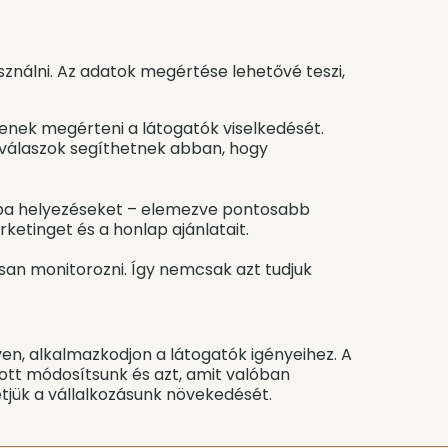
ználni. Az adatok megértése lehetővé teszi,
tenek megérteni a látogatók viselkedését.
 válaszok segíthetnek abban, hogy
árba helyezéseket – elemezve pontosabb
ketinget és a honlap ajánlatait.
an monitorozni. Így nemcsak azt tudjuk
en, alkalmazkodjon a látogatók igényeihez. A
 ott módosítsunk és azt, amit valóban
hetjük a vállalkozásunk növekedését.