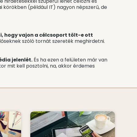
be hirdetésekkel szuperül lehet célozni és
i körökben (például IT) nagyon népszerű, de
, hogy vajon a célcsoport tölt-e ott
őseknek szóló tornát szereték meghirdetni.
dia jelenlét.
És ha ezen a felületen már van
r mit kell posztolni, na, akkor érdemes