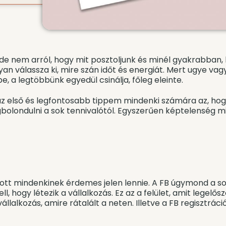
Nade nem arról, hogy mit posztoljunk és minél gyakrabba
an válassza ki, mire szán időt és energiát. Mert ugye vagy
e, a legtöbbünk egyedül csinálja, főleg eleinte.
 az első és legfontosabb tippem mindenki számára az, hog
gbolondulni a sok tennivalótól. Egyszerűen képtelenség 
tt mindenkinek érdemes jelen lennie. A FB úgymond a soci
ll, hogy létezik a vállalkozás. Ez az a felület, amit legelő
állalkozás, amire rátalált a neten. Illetve a FB regisztrá