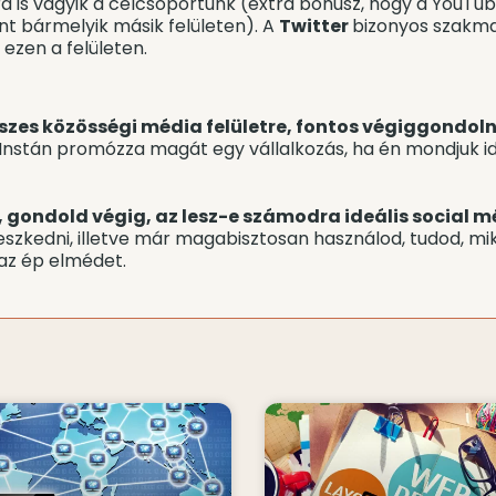
ókra is vágyik a célcsoportunk (extra bónusz, hogy a YouTu
nt bármelyik másik felületen). A
Twitter
bizonyos szakma
 ezen a felületen.
sszes közösségi média felületre, fontos végiggondolni
Instán promózza magát egy vállalkozás, ha én mondjuk id
, gondold végig, az lesz-e számodra ideális social mé
szkedni, illetve már magabisztosan használod, tudod, miko
 az ép elmédet.