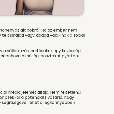
n, hanem az alapokról. Ha az ember nem
 te csinálod vagy kiadod valakinak a social
y a vállalkozás indításakor egy közösségi
mindenhova minőségi posztokat gyártani,
al média jelenlét alfája. Nem feltétlenül
ször csekkol a potenciális vásárló, hogy
ció segítségével lehet a legkönnyebben