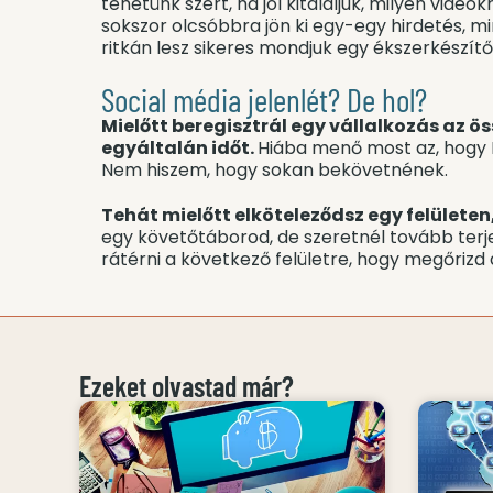
tehetünk szert, ha jól kitaláljuk, milyen vide
sokszor olcsóbbra jön ki egy-egy hirdetés, mi
ritkán lesz sikeres mondjuk egy ékszerkészítő
Social média jelenlét? De hol?
Mielőtt beregisztrál egy vállalkozás az ö
egyáltalán időt.
Hiába menő most az, hogy 
Nem hiszem, hogy sokan bekövetnének.
Tehát mielőtt elköteleződsz egy felületen
egy követőtáborod, de szeretnél tovább terje
rátérni a következő felületre, hogy megőrizd
Ezeket olvastad már?