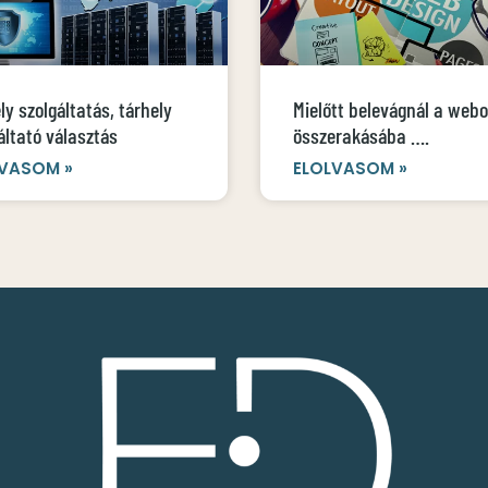
ly szolgáltatás, tárhely
Mielőtt belevágnál a webo
áltató választás
összerakásába ….
VASOM »
ELOLVASOM »