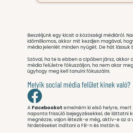
Beszéljünk egy kicsit a közösségi médiáról. 
időmilliomos, akkor mit kezdjen magával, hogy
média jelenlét minden nyűgét. De hát lássuk b
Szóval, ha te is ebben a cipőben jársz, akkor
média felületre fókuszáljon, ha nem akar me
úgyhogy meg kell tanulni fókuszálni.
Melyik social média felület kinek való?
A
Facebookot
emelném ki első helyre, mert o
naponta frissülő bejegyzésekkel, de láttatni ke
megnézze, vajon létezik-e még, aktív-e az a v
hirdetéseket indítani a FB-n és Instán is.