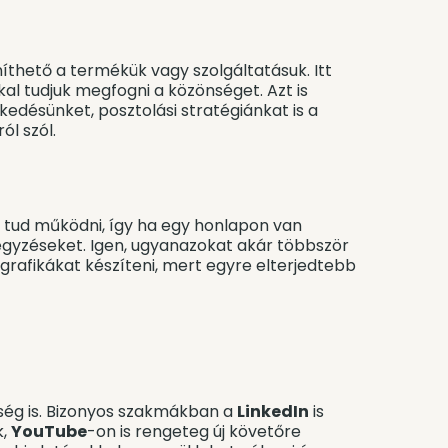
íthető a termékük vagy szolgáltatásuk. Itt
kal tudjuk megfogni a közönséget. Azt is
kedésünket, posztolási stratégiánkat is a
ról szól.
t tud működni, így ha egy honlapon van
egyzéseket. Igen, ugyanazokat akár többször
t grafikákat készíteni, mert egyre elterjedtebb
ég is. Bizonyos szakmákban a
LinkedIn
is
k,
YouTube
-on is rengeteg új követőre