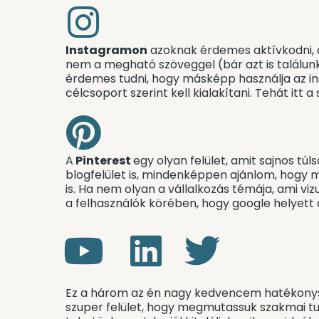
Instagramon
azoknak érdemes aktívkodni, ak
nem a megható szöveggel (bár azt is találunk 
érdemes tudni, hogy másképp használja az inst
célcsoport szerint kell kialakítani. Tehát itt 
A
Pinterest
egy olyan felület, amit sajnos t
blogfelület is, mindenképpen ajánlom, hogy 
is. Ha nem olyan a vállalkozás témája, ami viz
a felhasználók körében, hogy google helyett 
Ez a három az én nagy kedvencem hatékonys
szuper felület, hogy megmutassuk szakmai tud