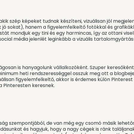
ik szép képeket tudnak készíteni, vizuálisan jól megjelen
jó sokat), hanem a figyelemfelkeltő fotókkal és grafikák
át mondjuk egy tini és egy harmincas, így az ottani visel
a social média jelenlét leginkább a vizuális tartalomgyártás
úlságosan is hanyagolunk vállalkozóként. Szuper keresőkén
minimum heti rendszerességgel osszuk meg ott a blogbej
uálisan figyelemfelkeltő, akkor is érdemes külön Pinteres
a Pinteresten keresnek.
ág szempontjából, de van még egy csomó másik lehetős
ásunkat és hagyjuk, hogy a nagy cégek is ránk találjana